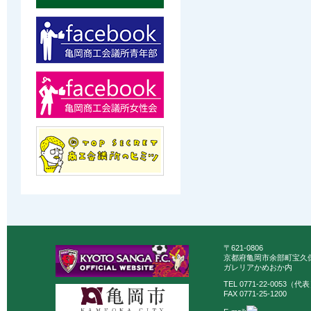
〒621-0806
京都府亀岡市余部町宝久保
ガレリアかめおか内
TEL 0771-22-0053（代
FAX 0771-25-1200