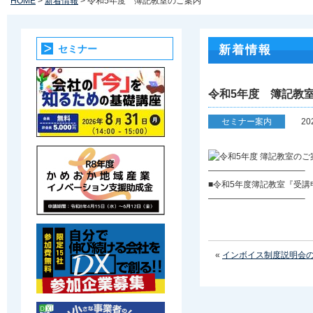
HOME
>
新着情報
> 令和5年度 簿記教室のご案内
セミナー
新着情報
令和5年度 簿記教
セミナー案内
2
———————————–
■令和5年度簿記教室『受講
———————————–
«
インボイス制度説明会の