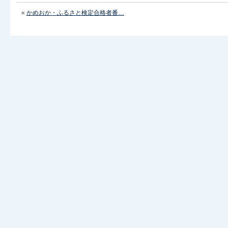
«
かめおか・ふるさと検定合格者番…