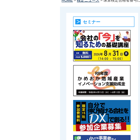
HOME
>
検定ニュース
> 珠算検定合格者番号
セミナー