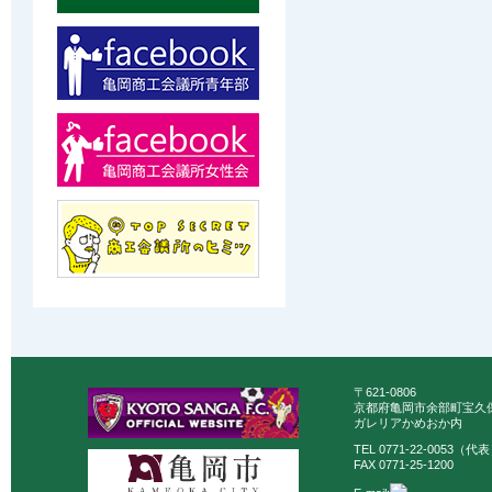
〒621-0806
京都府亀岡市余部町宝久保
ガレリアかめおか内
TEL 0771-22-0053（代
FAX 0771-25-1200