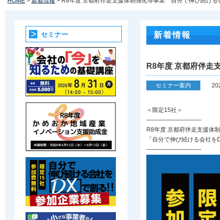
HOME
>
新着情報
> R8年度 京都府伴走支援体制強化等事業「自分で伸び続ける
セミナー
新着情報
R8年度 京都府伴
セミナー案内
20
＜限定15社＞
—————————-
R8年度 京都府伴走支援体
「自分で伸び続ける会社を
—————————-