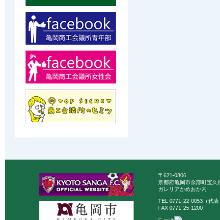
〒621-0806
京都府亀岡市余部町宝久保
ガレリアかめおか内
TEL 0771-22-0053（代
FAX 0771-25-1200