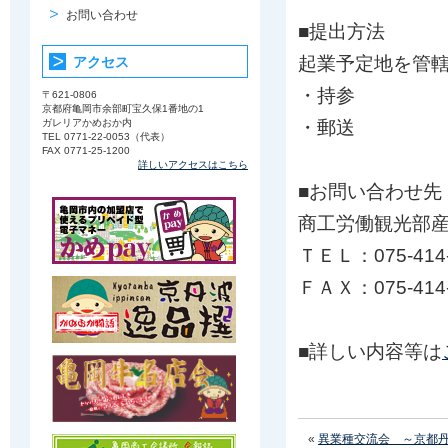
お問い合わせ
■提出方法
起業予定地を管
アクセス
・持参
〒621-0806
京都府亀岡市余部町宝久保1番地の1
・郵送
ガレリアかめおか内
TEL 0771-22-0053（代表）
FAX 0771-25-1200
詳しいアクセスはこちら
■お問い合わせ先
商工労働観光部
ＴＥＬ：075-414-
ＦＡＸ：075-414-
■詳しい内容等は
«
異業種交流会 ～京都