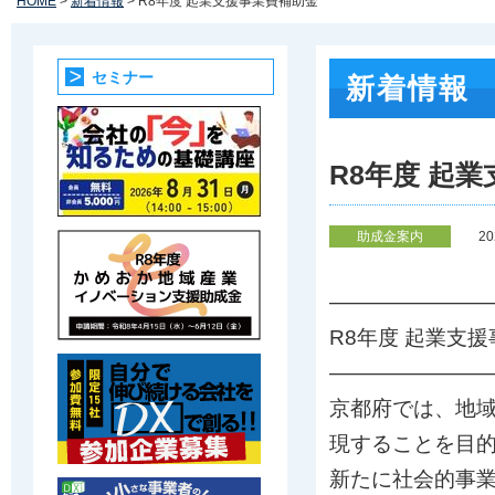
HOME
>
新着情報
> R8年度 起業支援事業費補助金
セミナー
新着情報
R8年度 起
助成金案内
2
————————
R8年度 起業支
————————
京都府では、地
現することを目
新たに社会的事