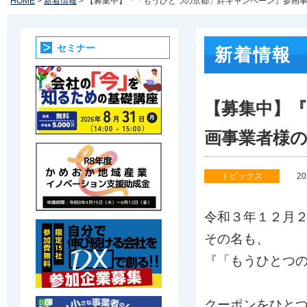
HOME
>
新着情報
> 【募集中】『「もうひとつの京都」絆キャンペーン』参画
セミナー
新着情報
【募集中】
画事業者様
トピックス
2
令和３年１２月
その名も、
『「もうひとつ
クーポンをひと