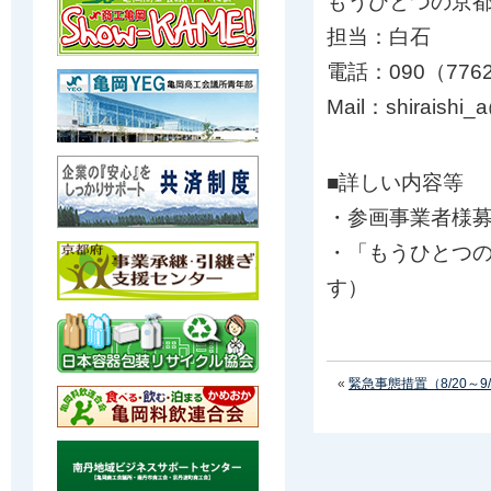
もうひとつの京
担当：白石
電話：090（7762
Mail：shiraishi_a@
■詳しい内容等
・参画事業者様
・「もうひとつ
す）
«
緊急事態措置（8/20～9