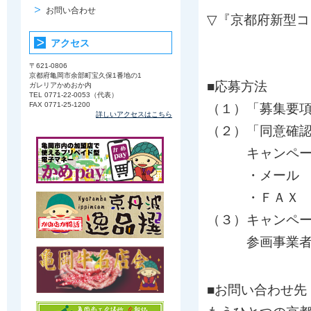
お問い合わせ
▽『京都府新型
アクセス
〒621-0806
京都府亀岡市余部町宝久保1番地の1
■応募方法
ガレリアかめおか内
TEL 0771-22-0053（代表）
FAX 0771-25-1200
（１）「募集要
詳しいアクセスはこちら
（２）「同意確
キャンペーン
・メール
・ＦＡＸ
（３）キャンペ
参画事業者へ
■お問い合わせ先