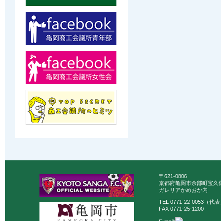
〒621-0806
京都府亀岡市余部町宝久保
ガレリアかめおか内
TEL 0771-22-0053（代
FAX 0771-25-1200