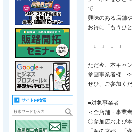
で
興味のある店舗
お得に「もうひ
↓ ↓ ↓ ↓
ただ今、本キャ
参画事業者様 << 
ぜひ、ご参加く
サイト内検索
■対象事業者
＜全店舗・事業
〇参加店および
「海の京都」「