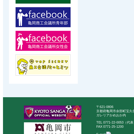
〒621-0806
京都府亀岡市余部町宝久保
ガレリアかめおか内
TEL 0771-22-0053（代
FAX 0771-25-1200