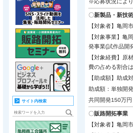
※応募状況によ
〇
新製品・新技
【対象者】亀岡
【対象事業】亀
発事業(試作品開
【対象経費】原材
費の占める割合は
【助成額】助成対
助成額：単独開発
共同開発150万円
サイト内検索
〇
販路開拓事業
【対象者】亀岡