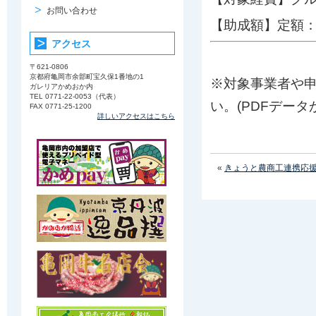
お問い合わせ
【助成額】定額：
アクセス
〒621-0806
京都府亀岡市余部町宝久保1番地の1
※対象事業者や
ガレリアかめおか内
TEL 0771-22-0053（代表）
い。(PDFデータ
FAX 0771-25-1200
詳しいアクセスはこちら
«
きょうと農商工連携応