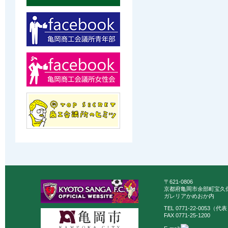
〒621-0806
京都府亀岡市余部町宝久保
ガレリアかめおか内
TEL 0771-22-0053（代
FAX 0771-25-1200