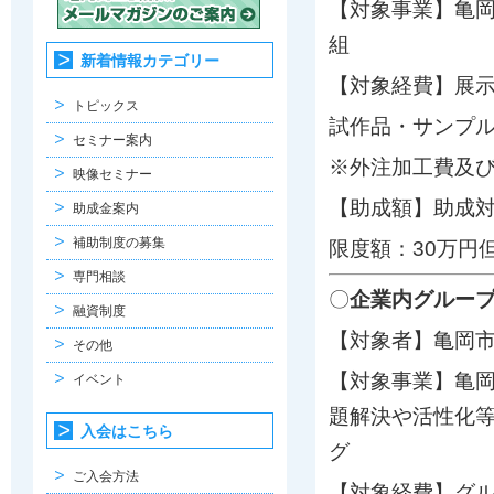
【対象事業】亀
組
新着情報カテゴリー
【対象経費】展示
トピックス
試作品・サンプル
セミナー案内
※外注加工費及び
映像セミナー
【助成額】助成対
助成金案内
補助制度の募集
限度額：30万円
専門相談
〇
企業内グルー
融資制度
【対象者】亀岡
その他
【対象事業】亀
イベント
題解決や活性化
入会はこちら
グ 
ご入会方法
【対象経費】グ