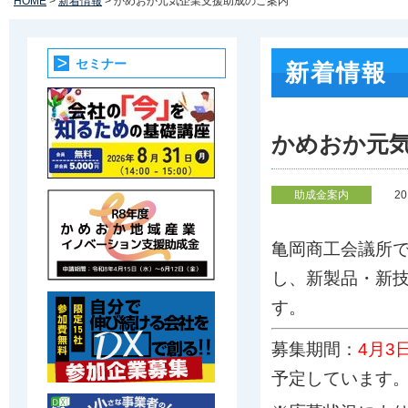
HOME
>
新着情報
> かめおか元気企業支援助成のご案内
セミナー
新着情報
かめおか元
助成金案内
2
亀岡商工会議所
し、新製品・新
す。
募集期間：
4月3日
予定しています