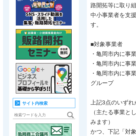
路開拓等に取り
中小事業者を支
す。
■対象事業者
・亀岡市内に事
・亀岡市内に事
・亀岡市内に事
グループ
上記3点のいずれ
サイト内検索
（主たる事業と
みます）
かつ、下記「対