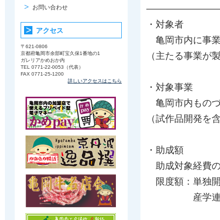
———————
お問い合わせ
・対象者
アクセス
亀岡市内に事業
〒621-0806
京都府亀岡市余部町宝久保1番地の1
（主たる事業が
ガレリアかめおか内
TEL 0771-22-0053（代表）
FAX 0771-25-1200
詳しいアクセスはこちら
・対象事業
亀岡市内ものづ
（試作品開発を
・助成額
助成対象経費の
限度額：単独開
産学連携１