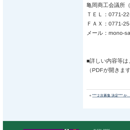
亀岡商工会議所
ＴＥＬ：0771-22-
ＦＡＸ：0771-25-
メール：mono-sang
■詳しい内容等は
（PDFが開きま
«
***２次募集 決定*** か