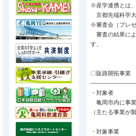
※産学連携とは
京都先端科学大
※審査会（プレ
審査の結果によ
す。
〇販路開拓事業
———————
・対象者
亀岡市内に事業
（主たる事業が
・対象事業