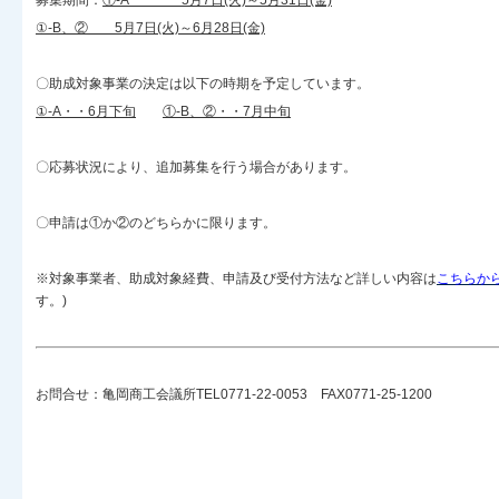
募集期間：
①-A 5月7日(火)～5月31日(金)
①-B、② 5月7日(火)～6月28日(金)
〇助成対象事業の決定は以下の時期を予定しています。
①-A・・6月下旬
①-B、②・・7月中旬
〇応募状況により、追加募集を行う場合があります。
〇申請は①か②のどちらかに限ります。
※対象事業者、助成対象経費、申請及び受付方法など詳しい内容は
こちらか
す。)
お問合せ：亀岡商工会議所TEL0771-22-0053 FAX0771-25-1200