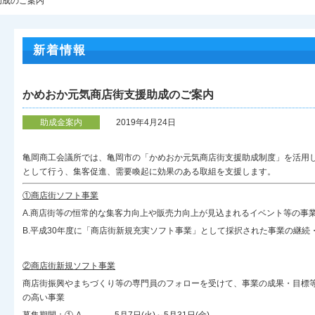
助成のご案内
新着情報
かめおか元気商店街支援助成のご案内
助成金案内
2019年4月24日
亀岡商工会議所では、亀岡市の「かめおか元気商店街支援助成制度」を活用
として行う、集客促進、需要喚起に効果のある取組を支援します。
①商店街ソフト事業
A.商店街等の恒常的な集客力向上や販売力向上が見込まれるイベント等の事
B.平成30年度に「商店街新規充実ソフト事業」として採択された事業の継続・
②商店街新規ソフト事業
商店街振興やまちづくり等の専門員のフォローを受けて、事業の成果・目標
の高い事業