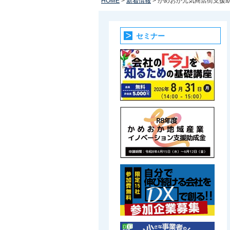
HOME
>
新着情報
> かめおか元気商店街支援
セミナー