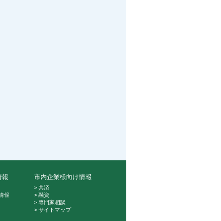
情報
市内企業様向け情報
> 共済
情報
> 融資
> 専門家相談
> サイトマップ