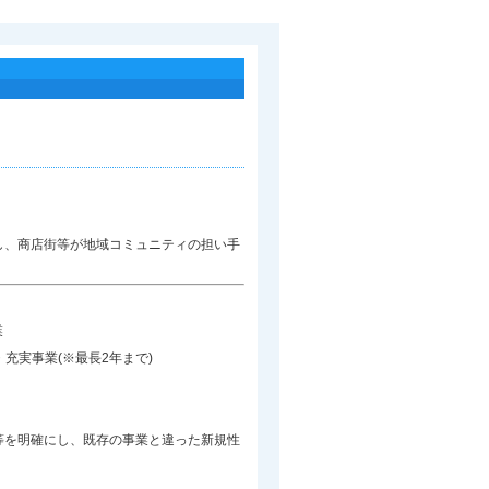
し、商店街等が地域コミュニティの担い手
業
充実事業(※最長2年まで)
等を明確にし、既存の事業と違った新規性