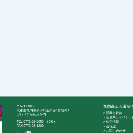
〒621-0806
亀岡商工会議所
京都府亀岡市余部町宝久保1番地の1
> 活動と役割
ガレリアかめおか内
> 会員向けイベント
TEL 0771-22-0053（代表）
> 検定情報
FAX 0771-25-1200
> 会報誌
> お問い合わせ