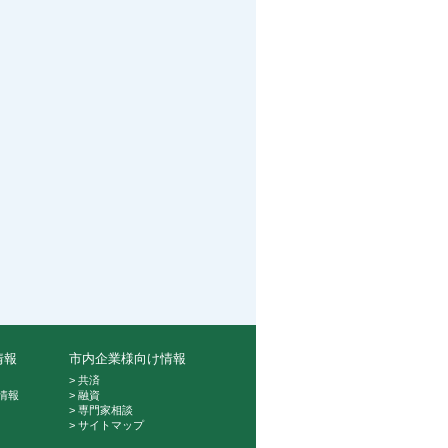
情報
市内企業様向け情報
> 共済
情報
> 融資
> 専門家相談
> サイトマップ