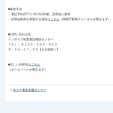
■参加方法
・電話予約(077１-62-0136)後、説明会に参加
・説明会動画を視聴する場合は
こちら
（国税庁動画チャンネルが開きます）
■お問い合わせ先
インボイス制度電話相談センター
ＴＥＬ： ０１２０－２０５－５５３
９：００～１７：００【土日祝除く】
■詳しい内容等は
こちら
（ホームページが開きます）
«
ＢＣＰ策定支援セミナー