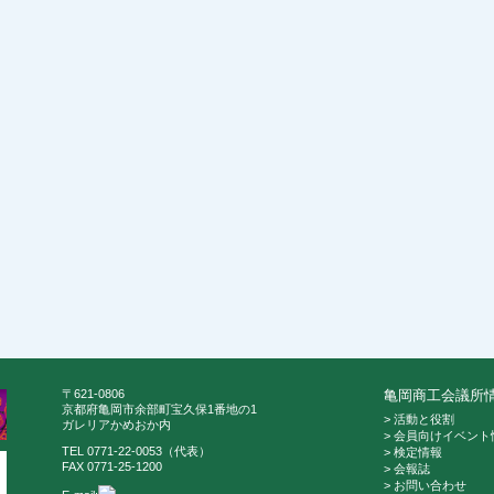
〒621-0806
亀岡商工会議所
京都府亀岡市余部町宝久保1番地の1
> 活動と役割
ガレリアかめおか内
> 会員向けイベント
TEL 0771-22-0053（代表）
> 検定情報
FAX 0771-25-1200
> 会報誌
> お問い合わせ