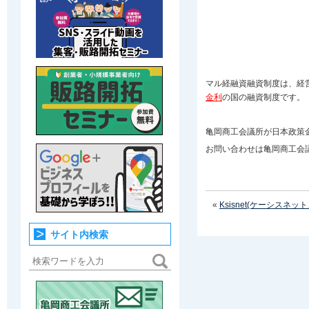
マル経融資融資制度は、経
金利
の国の融資制度です。
亀岡商工会議所が日本政策
お問い合わせは亀岡商工会
«
Ksisnet(ケーシスネッ
サイト内検索