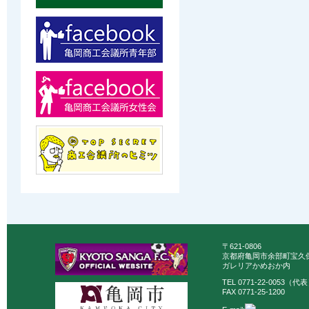
〒621-0806
京都府亀岡市余部町宝久保
ガレリアかめおか内
TEL 0771-22-0053（代
FAX 0771-25-1200