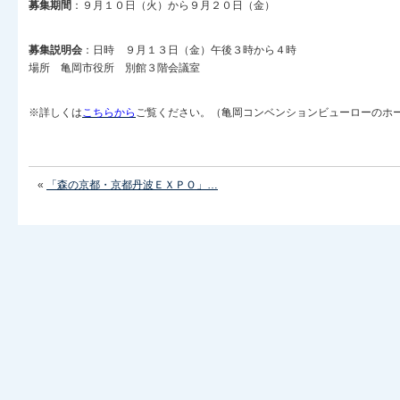
募集期間
：９月１０日（火）から９月２０日（金）
募集説明会
：日時 ９月１３日（金）午後３時から４時
場所 亀岡市役所 別館３階会議室
※詳しくは
こちらから
ご覧ください。（亀岡コンベンションビューローのホ
«
「森の京都・京都丹波ＥＸＰＯ」…