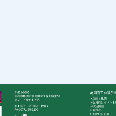
〒621-0806
亀岡商工会議所
京都府亀岡市余部町宝久保1番地の1
> 活動と役割
ガレリアかめおか内
> 会員向けイベント
TEL 0771-22-0053（代表）
> 検定情報
FAX 0771-25-1200
> 会報誌
> お問い合わせ