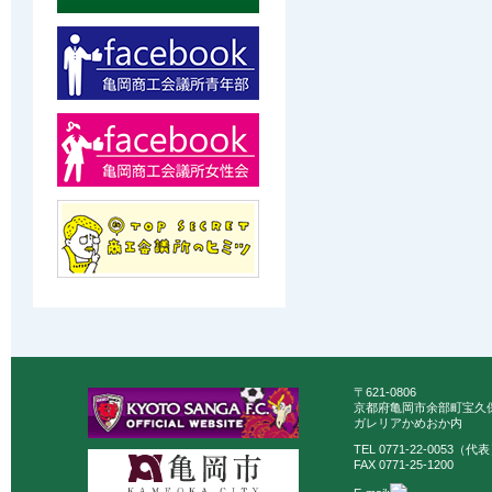
〒621-0806
京都府亀岡市余部町宝久保
ガレリアかめおか内
TEL 0771-22-0053（代
FAX 0771-25-1200