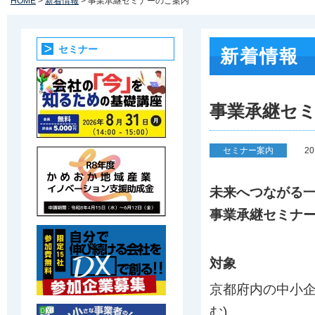
HOME
>
新着情報
> 事業承継セミナーのご案内
セミナー
新着情報
事業承継セ
セミナー案内
2
未来へつながる
事業承継セミナ
対象
京都府内の中小企
む)