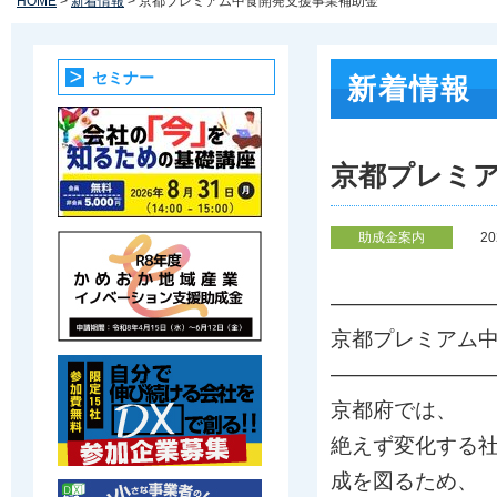
HOME
>
新着情報
> 京都プレミアム中食開発支援事業補助金
セミナー
新着情報
京都プレミ
助成金案内
2
————————
京都プレミアム
————————
京都府では、
絶えず変化する
成を図るため、