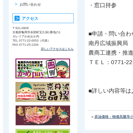
・窓口持参
お問い合わせ
アクセス
〒621-0806
京都府亀岡市余部町宝久保1番地の1
■申請・問い合わ
ガレリアかめおか内
TEL 0771-22-0053（代表）
南丹広域振興局
FAX 0771-25-1200
詳しいアクセスはこちら
農商工連携・推
ＴＥＬ：0771-22-
■詳しい内容等は
«
原油価格・物価高騰等