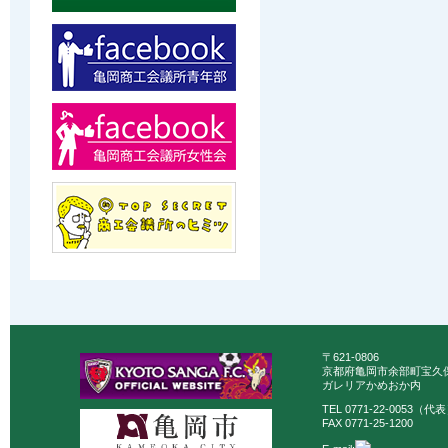
〒621-0806
京都府亀岡市余部町宝久保
ガレリアかめおか内
TEL 0771-22-0053（代
FAX 0771-25-1200