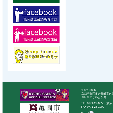
〒621-0806
京都府亀岡市余部町宝久保
ガレリアかめおか内
TEL 0771-22-0053（代
FAX 0771-25-1200