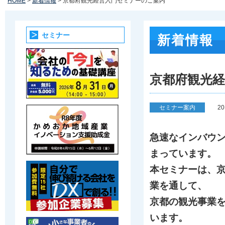
HOME
>
新着情報
> 京都府観光経営入門セミナーのご案内
セミナー
新着情報
京都府観光
セミナー案内
2
急速なインバウ
まっています。
本セミナーは、
業を通して、
京都の観光事業
います。