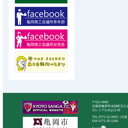
〒621-0806
京都府亀岡市余部町宝久保
ガレリアかめおか内
TEL 0771-22-0053（代
FAX 0771-25-1200