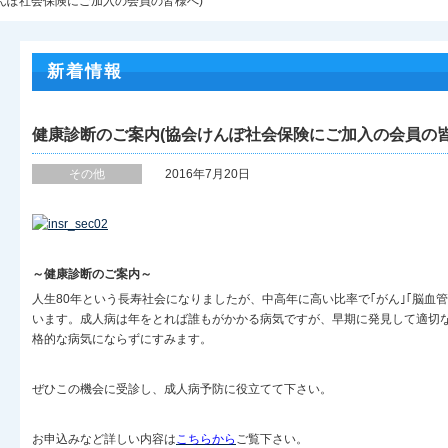
けんぽ社会保険にご加入の会員の皆様へ)
新着情報
健康診断のご案内(協会けんぽ社会保険にご加入の会員の皆
その他
2016年7月20日
～健康診断のご案内～
人生80年という長寿社会になりましたが、中高年に高い比率で｢がん｣｢脳血管
います。成人病は年をとれば誰もがかかる病気ですが、早期に発見して適切
格的な病気にならずにすみます。
ぜひこの機会に受診し、成人病予防に役立てて下さい。
お申込みなど詳しい内容は
こちらから
ご覧下さい。