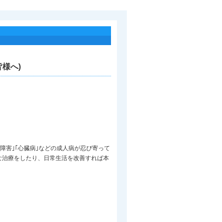
様へ)
障害｣｢心臓病｣などの成人病が忍び寄って
な治療をしたり、日常生活を改善すれば本