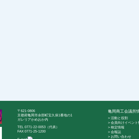
〒621-0806
亀岡商工会議所
京都府亀岡市余部町宝久保1番地の1
> 活動と役割
ガレリアかめおか内
> 会員向けイベント
TEL 0771-22-0053（代表）
> 検定情報
FAX 0771-25-1200
> 会報誌
> お問い合わせ