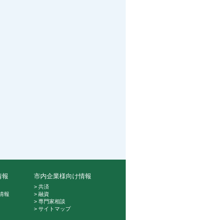
情報
市内企業様向け情報
> 共済
情報
> 融資
> 専門家相談
> サイトマップ