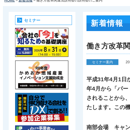
HOME
>
新着情報
> 働き方改革関連法説明会の説明会のご案内
セミナー
新着情報
働き方改革
セミナー案内
2
平成31年4月1
年4月から「パ
されることから
たします。この
南部会場 キャン