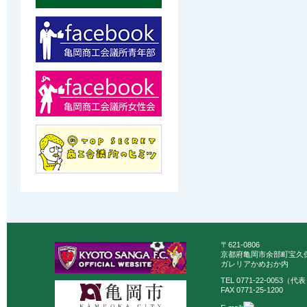
〒621-0806
京都府亀岡市余部町宝久保
ガレリアかめおか内
TEL 0771-22-0053（代
FAX 0771-25-1200