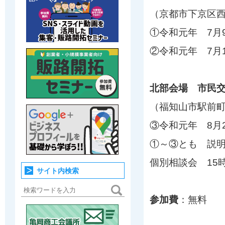
（京都市下京区西
①令和元年 7月
②令和元年 7月
北部会場 市民交
（福知山市駅前町
③令和元年 8月
①～③とも 説明会
個別相談会 15時
サイト内検索
参加費
：無料