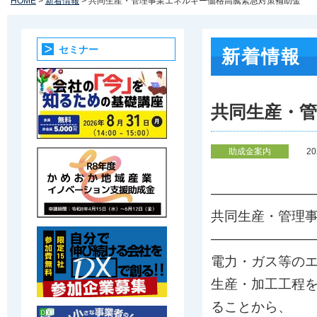
HOME
>
新着情報
> 共同生産・管理事業エネルギー価格高騰緊急対策補助金
セミナー
新着情報
共同生産・
助成金案内
2
————————
共同生産・管理
————————
電力・ガス等の
生産・加工工程
ることから、