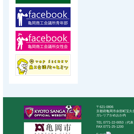
〒621-0806
京都府亀岡市余部町宝久保
ガレリアかめおか内
TEL 0771-22-0053（代
FAX 0771-25-1200