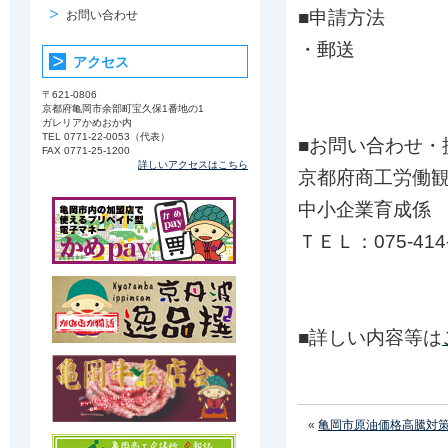
■申請方法
お問い合わせ
・郵送
アクセス
〒621-0806
京都府亀岡市余部町宝久保1番地の1
ガレリアかめおか内
TEL 0771-22-0053（代表）
■お問い合わせ・
FAX 0771-25-1200
詳しいアクセスはこちら
京都府商工労働
中小企業育成係
ＴＥＬ：075-414-
■詳しい内容等は
«
亀岡市原油価格高騰対