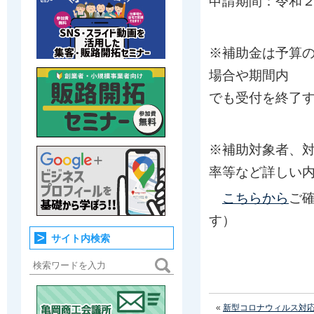
申請期間：令和
※補助金は予算
場合や期間内
でも受付を終了
※補助対象者、
率等など詳しい
こちらから
ご
す）
サイト内検索
«
新型コロナウィルス対