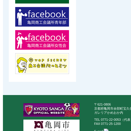
〒621-0806
京都府亀岡市余部町宝久保
ガレリアかめおか内
TEL 0771-22-0053（代
FAX 0771-25-1200