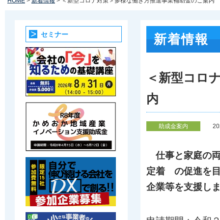
HOME
>
新着情報
> ＜新型コロナ対策＞多様な働き方推進事業補助金のご案内
セミナー
新着情報
＜新型コロ
内
助成金案内
2
仕事と家庭の両
定着 の促進を
企業等を支援し