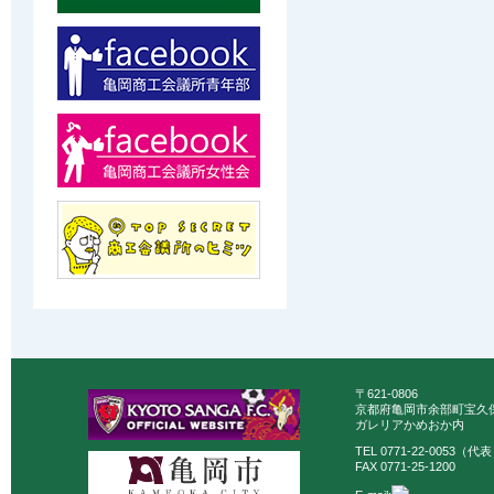
〒621-0806
京都府亀岡市余部町宝久保
ガレリアかめおか内
TEL 0771-22-0053（代
FAX 0771-25-1200