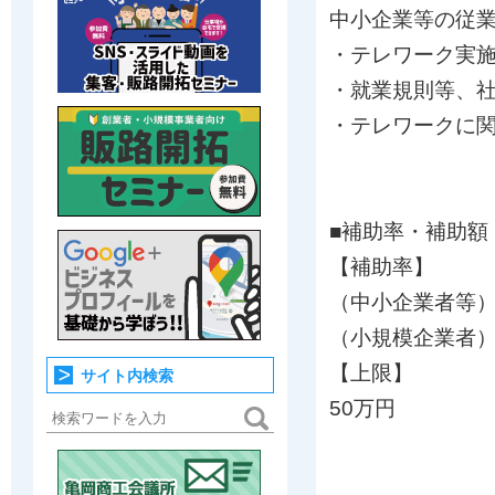
中小企業等の従
・テレワーク実
・就業規則等、
・テレワークに
■補助率・補助額
【補助率】
（中⼩企業者等）
（⼩規模企業者）
【上限】
サイト内検索
50万円