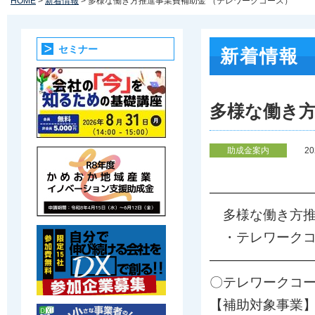
HOME
>
新着情報
> 多様な働き方推進事業費補助金 （テレワークコース）
セミナー
新着情報
多様な働き方
助成金案内
2
———————
多様な働き方推
・テレワークコ
———————
〇テレワークコ
【補助対象事業