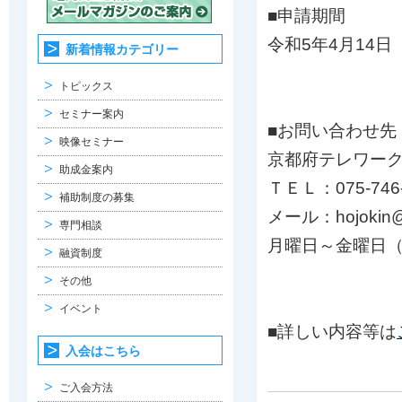
■申請期間
令和5年4⽉14⽇
新着情報カテゴリー
トピックス
セミナー案内
■お問い合わせ先
映像セミナー
京都府テレワー
助成金案内
ＴＥＬ：075-746-
補助制度の募集
メール：hojokin@ky
専門相談
⽉曜⽇～⾦曜⽇（
融資制度
その他
イベント
■詳しい内容等は
入会はこちら
ご入会方法