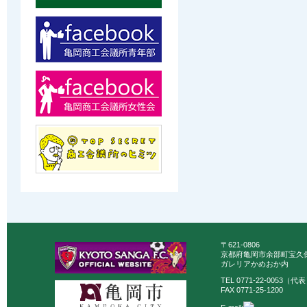
〒621-0806
京都府亀岡市余部町宝久保
ガレリアかめおか内
TEL 0771-22-0053（代
FAX 0771-25-1200