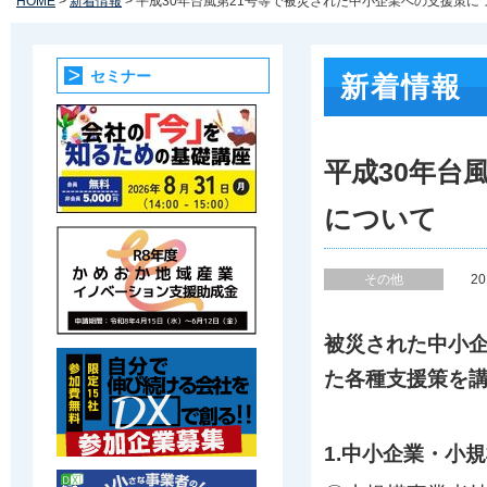
HOME
>
新着情報
> 平成30年台風第21号等で被災された中小企業への支援策に
セミナー
新着情報
平成30年台
について
その他
2
被災された中小
た各種支援策を
1.中小企業・小