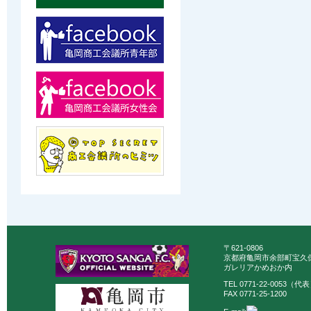
〒621-0806
京都府亀岡市余部町宝久保
ガレリアかめおか内
TEL 0771-22-0053（代
FAX 0771-25-1200