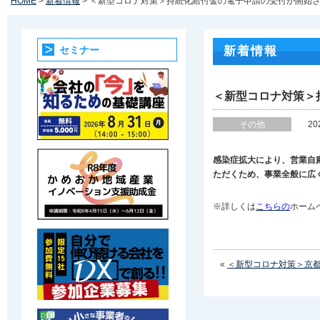
HOME
>
新着情報
> ＜新型コロナ対策＞持続化給付金の電子申請の受付が開始
セミナー
新着情報
＜新型コロナ対策＞
その他
2
感染症拡大により、営業自
ただくため、
事業全般に広
※詳しくは
こちらの
ホーム
«
＜新型コロナ対策＞京