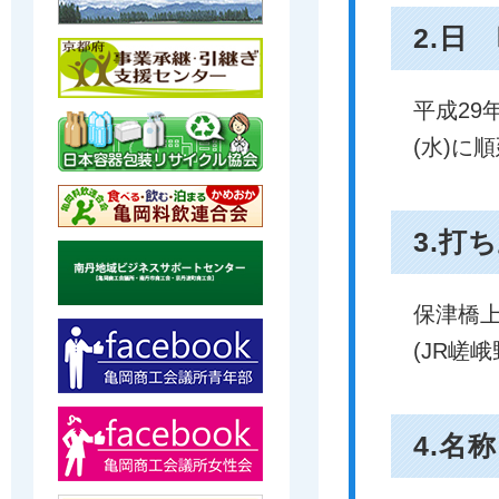
2.日
平成29
(水)に順
3.打
保津橋
(JR嵯
4.名称