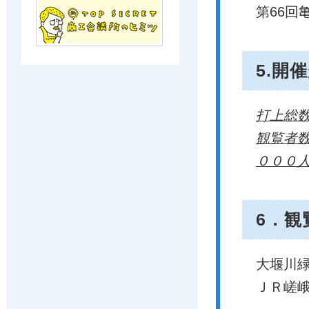
第66回
5.開
打上総
観覧者
０００
6．観
大堰川緑
ＪＲ嵯