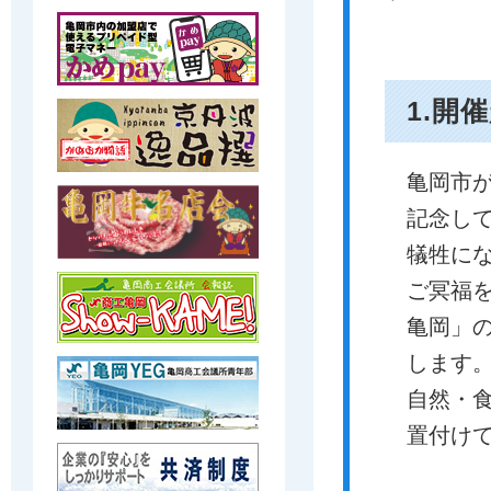
1.開
亀岡市
記念し
犠牲に
ご冥福
亀岡」
します
自然・
置付け