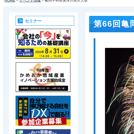
HOME
>
イベント情報
> 亀岡平和祭保津川花火大会
セミナー
第66回