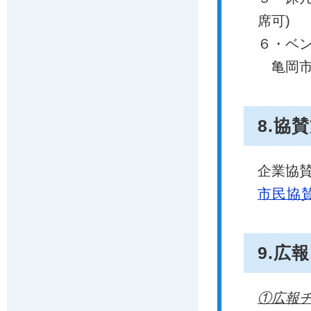
席可)
６・ベン
亀岡市産
8.協
企業協
市民協
9.広報
①広報