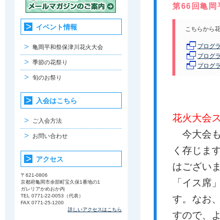
第66回亀
イベント情報
こちらから花
プログラ
亀岡平和祭保津川花火大会
プログラ
季節の花祭り
プログラ
旬のお祭り
入会はこちら
花火大会
ご入会方法
今大会も
お問い合わせ
く存じま
アクセス
はござい
〒621-0806
「イス席
京都府亀岡市余部町宝久保1番地の1
ガレリアかめおか内
TEL 0771-22-0053（代表）
す。なお
FAX 0771-25-1200
詳しいアクセスはこちら
すので、