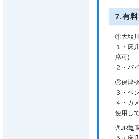
7.有
①大堰
１・床几
席可)
２・パ
②保津
３・ベン
４・カメ
使用して
③JR亀
５・床几