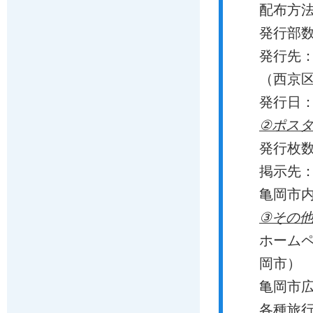
配布方
発行部
発行先
（西京
発行日
②ポス
発行枚
掲示先
亀岡市
③その
ホームペ
岡市）
亀岡市
各種旅