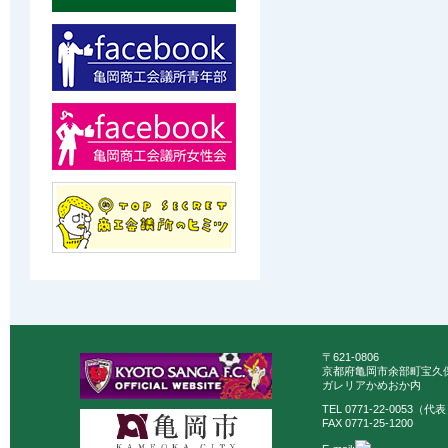
〒621-0806
京都府亀岡市余部町宝久保
ガレリアかめおか内
TEL 0771-22-0053（代
FAX 0771-25-1200