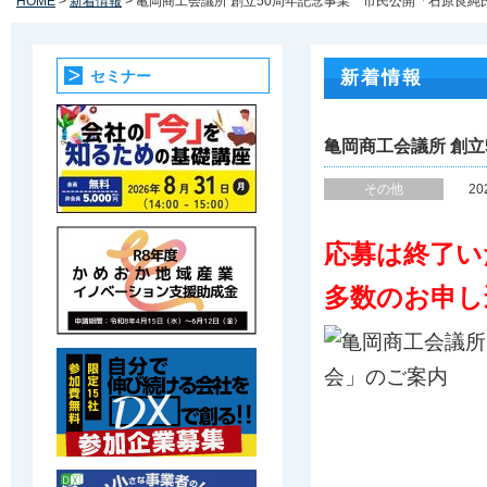
HOME
>
新着情報
> 亀岡商工会議所 創立50周年記念事業 市民公開「石原良純
セミナー
新着情報
亀岡商工会議所 創立
その他
20
応募は終了い
多数のお申し