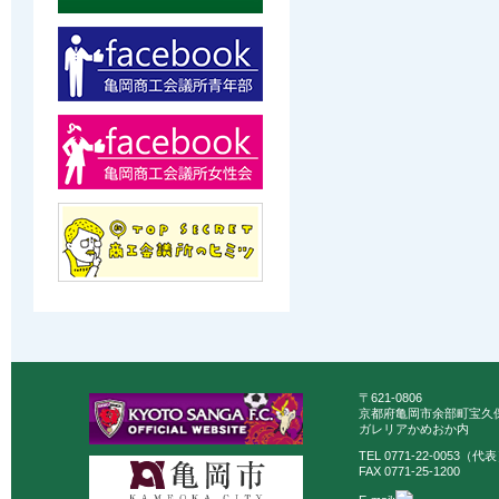
〒621-0806
京都府亀岡市余部町宝久保
ガレリアかめおか内
TEL 0771-22-0053（代
FAX 0771-25-1200