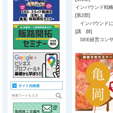
インバウンド戦
[第2部]
インバウンドに
[講 師]
SEE経営コンサル
サイト内検索