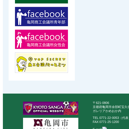
〒621-0806
京都府亀岡市余部町宝久保
ガレリアかめおか内
TEL 0771-22-0053（代
FAX 0771-25-1200