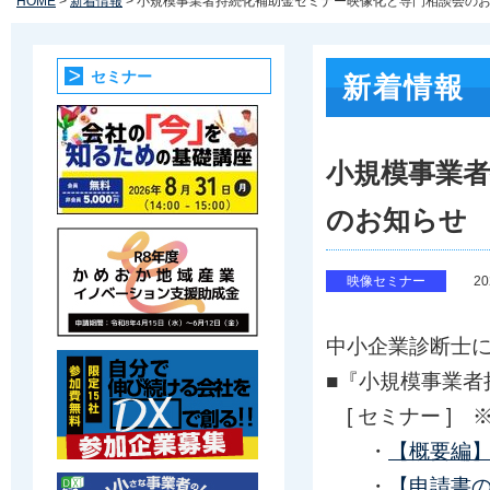
HOME
>
新着情報
> 小規模事業者持続化補助金セミナー映像化と専門相談会の
セミナー
新着情報
小規模事業
のお知らせ
映像セミナー
2
中小企業診断士
■『小規模事業者
[ セミナー ] 
・
【概要編】
・
【申請書の