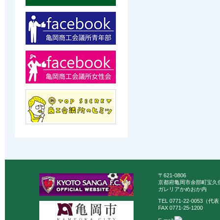
〒621-0806
京都府亀岡市余部町宝久保
ガレリアかめおか内
TEL 0771-22-0053（代
FAX 0771-25-1200