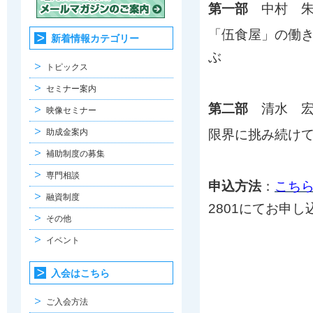
第一部
中村 朱美
「伍食屋」の働
新着情報カテゴリー
ぶ
トピックス
セミナー案内
第二部
清水 宏保
映像セミナー
助成金案内
限界に挑み続け
補助制度の募集
専門相談
申込方法
：
こち
融資制度
2801にてお申
その他
イベント
入会はこちら
ご入会方法