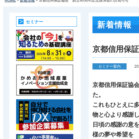
HOME
>
新着情報
> 京都信用保証協会 創立80周年記念講演会のお知らせ
セミナー
新着情報
京都信用保証
セミナー案内
2
京都信用保証協会
た。
これもひとえに
物と心より感謝
日頃の感謝の意
様の夢や希望を