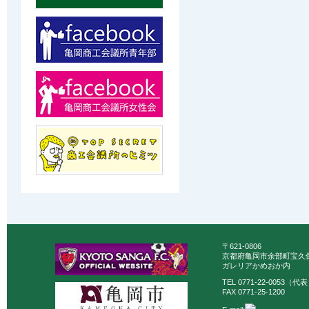
〒621-0806
京都府亀岡市余部町宝久保
ガレリアかめおか内
TEL 0771-22-0053（代
FAX 0771-25-1200