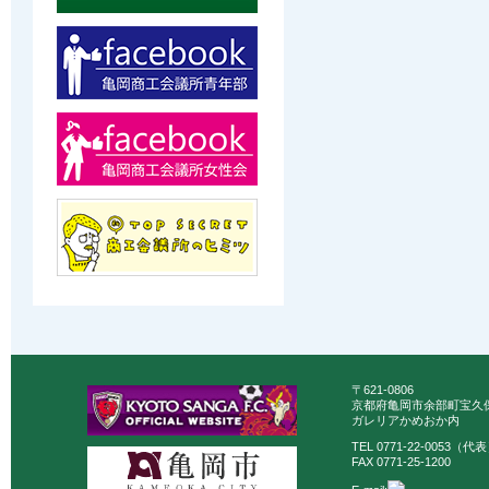
〒621-0806
京都府亀岡市余部町宝久保
ガレリアかめおか内
TEL 0771-22-0053（代
FAX 0771-25-1200