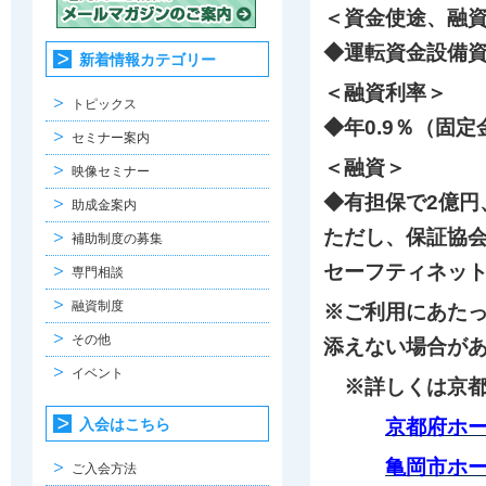
＜資金使途、融
◆運転資金設備資
新着情報カテゴリー
＜融資利率＞
トピックス
◆年0.9％（固定
セミナー案内
＜融資＞
映像セミナー
◆有担保で2億円、
助成金案内
ただし、保証協
補助制度の募集
セーフティネッ
専門相談
融資制度
※ご利用にあた
その他
添えない場合が
イベント
※詳しくは京都
入会はこちら
京都府ホ
亀岡市ホ
ご入会方法