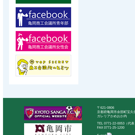
〒621-0806
京都府亀岡市余部町宝久保
ガレリアかめおか内
TEL 0771-22-0053（代
FAX 0771-25-1200