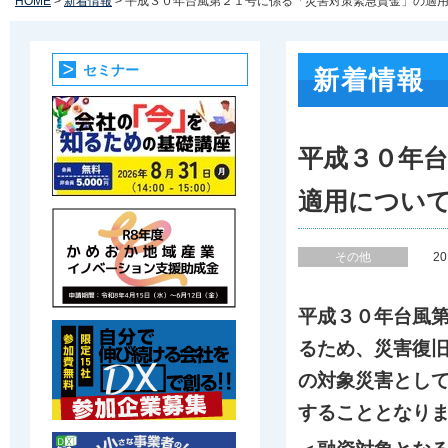
HOME
>
新着情報
> 平成３０年台風第２１号に係る「災害対策緊急資金」の適
セミナー
新着情報
平成３０年
適用につい
その他
2
平成３０年台風
るため、災害復
の対象災害とし
することとなり