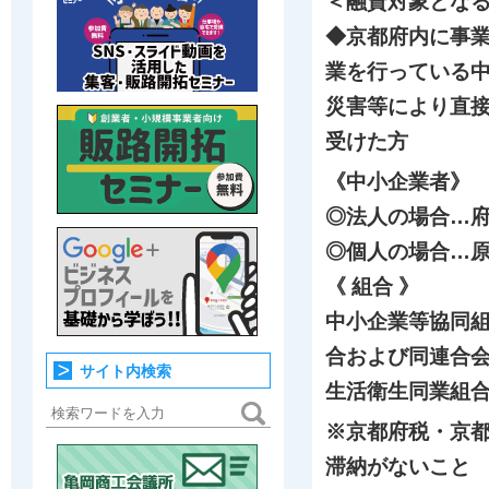
＜融資対象とな
◆京都府内に事
業を行っている
災害等により直
受けた方
《中小企業者》
◎法人の場合…
◎個人の場合…
《 組合 》
中小企業等協同
合および同連合
サイト内検索
生活衛生同業組
※京都府税・京
滞納がないこと