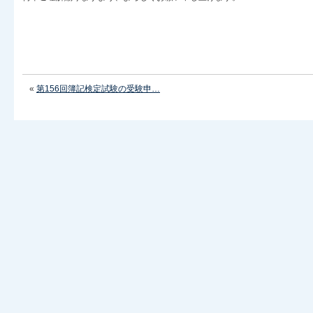
«
第156回簿記検定試験の受験申…