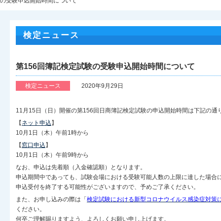
試験の受験申込開始時間について
検定ニュース
第156回簿記検定試験の受験申込開始時間について
検定ニュース
2020年9月29日
11月15日（日）開催の第156回日商簿記検定試験の申込開始時間は下記の通
【
ネット申込
】
10月1日（木）午前1時から
【
窓口申込
】
10月1日（木）午前9時から
なお、申込は先着順（入金確認順）となります。
申込期間中であっても、試験会場における受験可能人数の上限に達した場合
申込受付を終了する可能性がございますので、予めご了承ください。
また、お申し込みの際は「
検定試験における新型コロナウイルス感染症対策
ください。
何卒ご理解賜りますよう、よろしくお願い申し上げます。