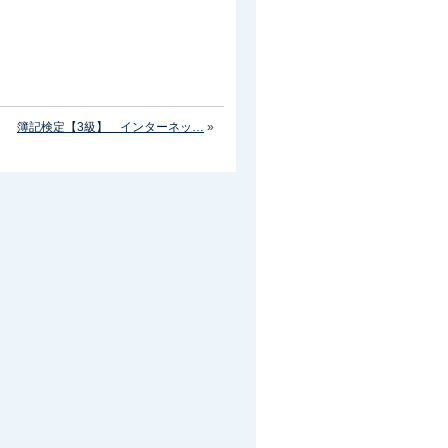
簿記検定【3級】 インターネッ…
»