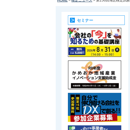
HOME
>
検定ニュース
> 第156回簿記検定
セミナー