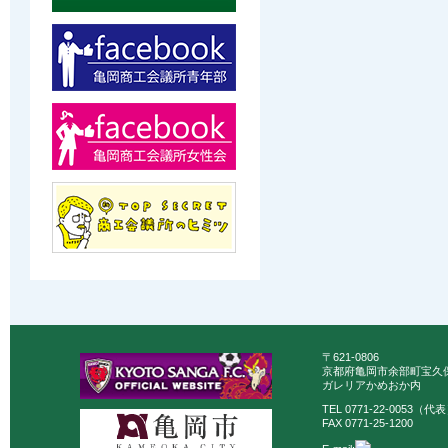
〒621-0806
京都府亀岡市余部町宝久保
ガレリアかめおか内
TEL 0771-22-0053（代
FAX 0771-25-1200