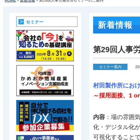
HOME
>
新着情報
> 第29回人事労働管理セミナーのご案内
セミナー
新着情報
第29回人事
セミナー案内
2
村田製作所にお
～採用面接、1 o
内容
：場の雰囲
化・デジタル化
可視化することで