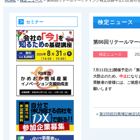
HOME
>
検定ニュース
> 第86回リテールマーケティング検定試験中止のお知ら
セミナー
検定ニュース
第86回リテールマ
検定ニュース
20
7月11日(土)開催予定の
大防止のため、
中止
になり
受験者の皆様には、ご迷惑
願いします
«
第155回日商簿記検定