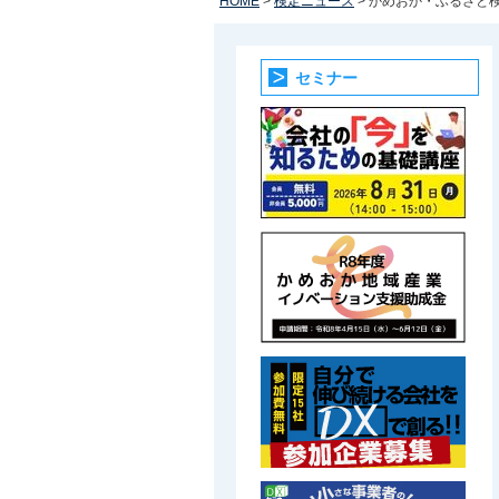
HOME
>
検定ニュース
> かめおか・ふるさと
セミナー