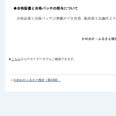
★
こちら
からＰＤＦデータでもご確認できます。
«
かめおかふるさと検定（第16回…