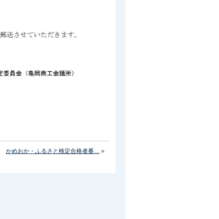
かめおか・ふるさと検定合格者番…
»